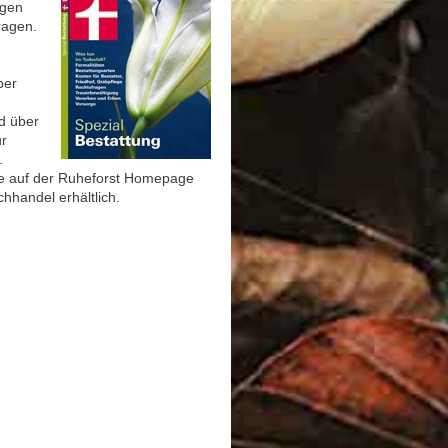
igen
ragen.
ber
d über
ur
.
ze auf der Ruheforst Homepage
chhandel erhältlich.