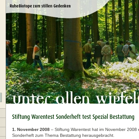
Stiftung Warentest Sonderheft test Spezial Bestattung
1. November 2008
–
Stiftung Warentest hat im November 2008 
Sonderheft zum Thema Bestattung herausgebracht.